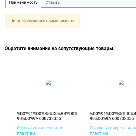
Применимость
Отзывы
Нет информации о применимости
Обратите внимание на сопутствующие товары:
%D0%91%D0%B5%D0%BB%D0%
%D0%91%D0%B5%D0%
90%D0%9A 600732355
90%D0%9A 600732355
Смазка универсальная
Смазка универсальна
пластика
пластика