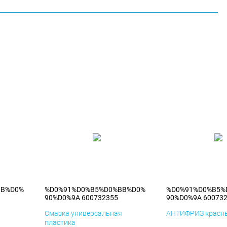
BB%D0%
%D0%91%D0%B5%D0%BB%D0%
%D0%91%D0%B5%
90%D0%9A 600732355
90%D0%9A 60073
я
Смазка универсальная
АНТИФРИЗ красны
пластика