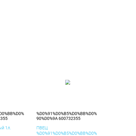
D0%BB%D0%
%D0%91%D0%B5%D0%BB%D0%
2355
90%D0%9A 600732355
й 1л.
ПВЕЦ
%D0%91%D0%B5%D0%BB%D0%