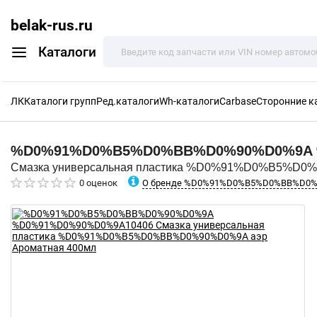
belak-rus.ru
Каталоги
ЛК
Каталоги групп
Ред.каталоги
Wh-каталоги
Carbase
Сторонние к
%D0%91%D0%B5%D0%BB%D0%90%D0%9A
Смазка универсальная пластика %D0%91%D0%B5%D0
О бренде %D0%91%D0%B5%D0%BB%D0
0 оценок