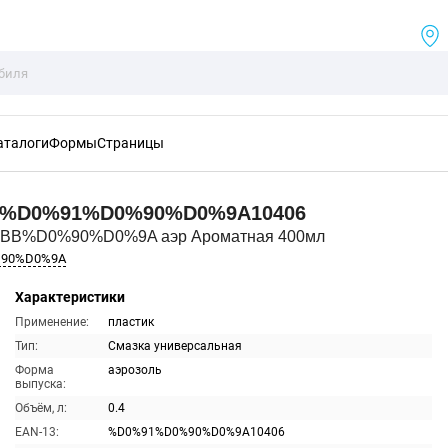
аталоги
Формы
Страницы
%D0%91%D0%90%D0%9A10406
%BB%D0%90%D0%9A аэр Ароматная 400мл
%90%D0%9A
Характеристики
Применение:
пластик
Тип:
Смазка универсальная
Форма
аэрозоль
выпуска:
Объём, л:
0.4
EAN-13:
%D0%91%D0%90%D0%9A10406