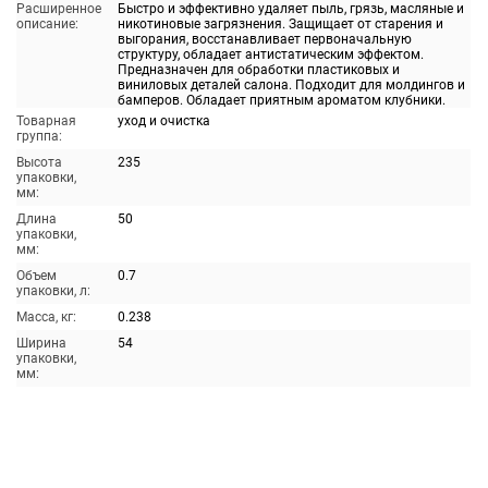
Расширенное
Быстро и эффективно удаляет пыль, грязь, масляные и
описание:
никотиновые загрязнения. Защищает от старения и
выгорания, восстанавливает первоначальную
структуру, обладает антистатическим эффектом.
Предназначен для обработки пластиковых и
виниловых деталей салона. Подходит для молдингов и
бамперов. Обладает приятным ароматом клубники.
Товарная
уход и очистка
группа:
Высота
235
упаковки,
мм:
Длина
50
упаковки,
мм:
Объем
0.7
упаковки, л:
Масса, кг:
0.238
Ширина
54
упаковки,
мм: